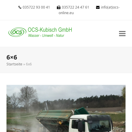
035722 93 00 41
035722 24 47 61
info(at)ocs-
online.eu
6×6
Startseite
»
6x6